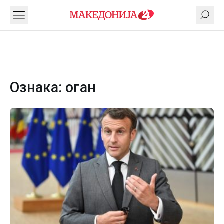
Ознака:
оган