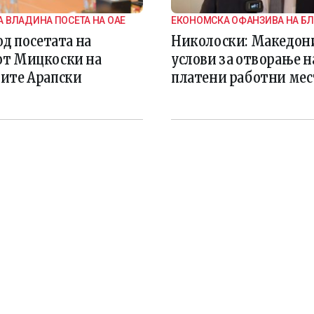
 ВЛАДИНА ПОСЕТА НА ОАЕ
ЕКОНОМСКА ОФАНЗИВА НА Б
ИСТОК
од посетата на
Николоски: Македони
т Мицкоски на
услови за отворање н
ите Арапски
платени работни мес