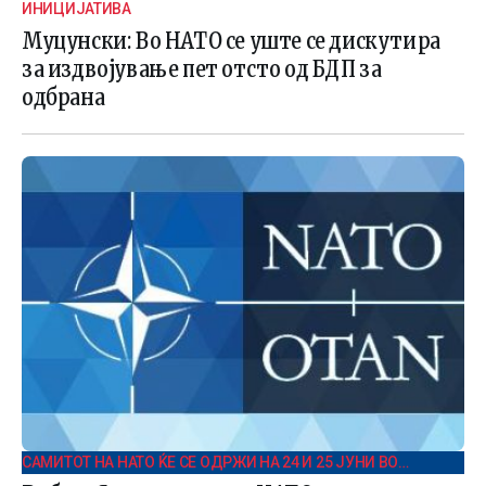
ИНИЦИЈАТИВА
Муцунски: Во НАТО се уште се дискутира
за издвојување пет отсто од БДП за
одбрана
САМИТОТ НА НАТО ЌЕ СЕ ОДРЖИ НА 24 И 25 ЈУНИ ВО
ХОЛАНДИЈА