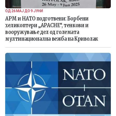
ОД 26 МАЈ ДО 9 ЈУНИ
АРМ и НАТО подготвени: Борбени
хеликоптери „APACHE“, тенкови и
вооружување дел од големата
мултинационална вежба на Криволак