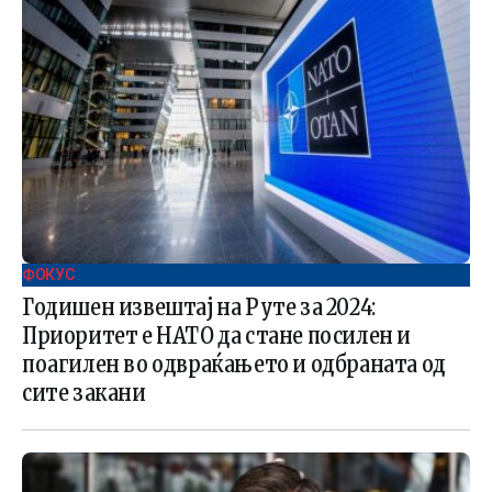
ФОКУС
Годишен извештај на Руте за 2024:
Приоритет е НАТО да стане посилен и
поагилен во одвраќањето и одбраната од
сите закани