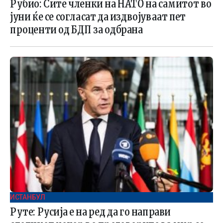
Рубио: Сите членки на НАТО на самитот во
јуни ќе се согласат да издвојуваат пет
проценти од БДП за одбрана
ИСТАНБУЛ
Руте: Русија е на ред да го направи