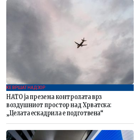
ЌЕ ВРШАТ НАДЗОР
НАТО ја презема контролата врз
воздушниот простор над Хрватска:
„Целата ескадрила е подготвена“