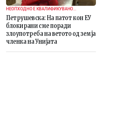
НЕОПХОДНО Е КВАЛИФИКУВАНО
МНОЗИНСТВО ЗА НОСЕЊЕ НА ОДЛУКИ
Петрушевска: На патот кон ЕУ
блокирани сме поради
злоупотреба на ветото од земја
членка на Унијата