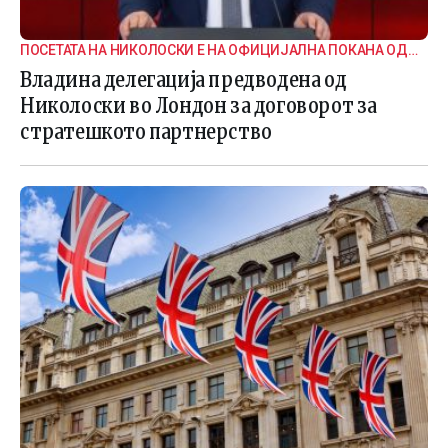
ПОСЕТАТА НА НИКОЛОСКИ Е НА ОФИЦИЈАЛНА ПОКАНА ОД
БРИТАНСКАТА ВЛАДА
Владина делегација предводена од
Николоски во Лондон за договорот за
стратешкото партнерство