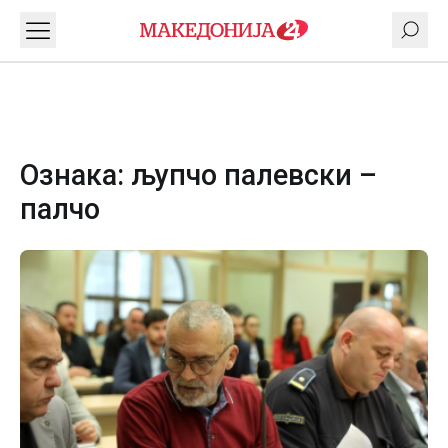
Ознака:
љупчо палевски –
палчо