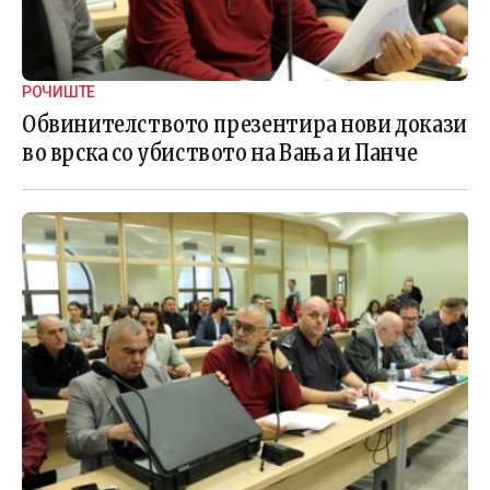
РОЧИШТЕ
Обвинителството презентира нови докази
во врска со убиството на Вања и Панче