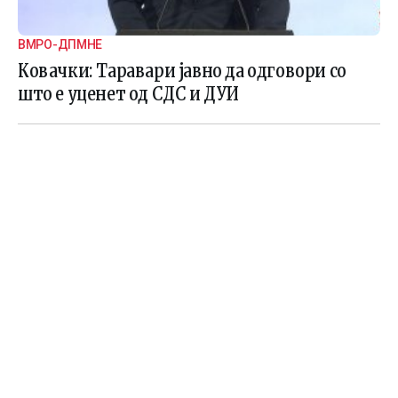
ВМРО-ДПМНЕ
Ковачки: Таравари јавно да одговори со
што е уценет од СДС и ДУИ