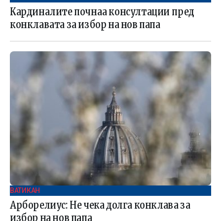
Кардиналите почнаа консултации пред
конклавата за избор на нов папа
ВАТИКАН
Арборелиус: Не чека долга конклава за
избор на нов папа