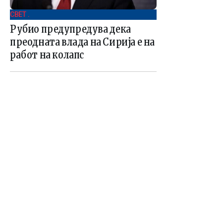
СВЕТ .
Рубио предупредува дека
преодната влада на Сирија е на
работ на колапс