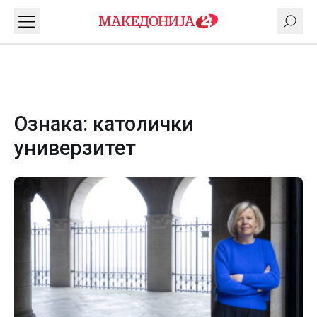
Ознака:
католички
универзитет