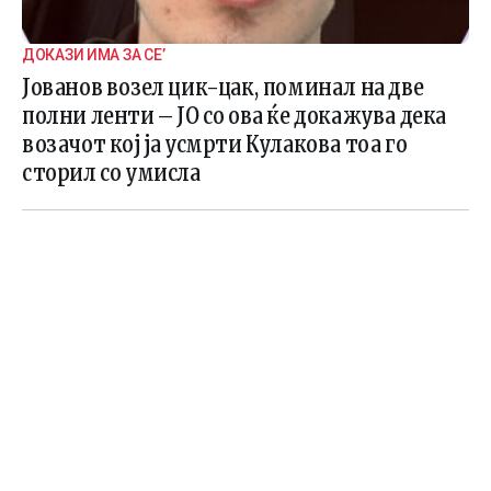
ДОКАЗИ ИМА ЗА СЕ’
Јованов возел цик-цак, поминал на две
полни ленти – ЈО со ова ќе докажува дека
возачот кој ја усмрти Кулакова тоа го
сторил со умисла