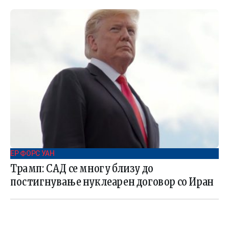
ЕР ФОРС УАН
Трамп: САД се многу близу до
постигнување нуклеарен договор со Иран