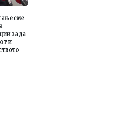
гање сме
а
ции за да
от и
вството