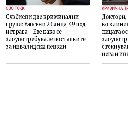
ОЈО ГОКК
КРИВИЧНА ПР
Сузбиени две криминални
Доктори,
групи: Уапсени 23 лица, 49 под
во клиник
истрага – Еве како се
лицата о
злоупотребувале постапките
злоупотре
за инвалидски пензии
стекнувањ
нега и и