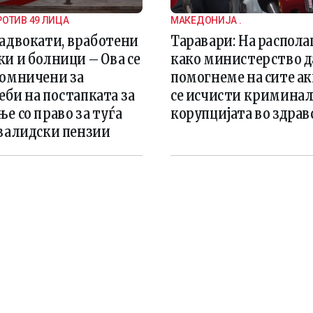
ОТИВ 49 ЛИЦА
МАКЕДОНИЈА .
 адвокати, вработени
Таравари: На распола
и и болници – Ова се
како министерство д
сомничени за
помогнеме на сите ак
би на постапката за
се исчисти криминал
е со право за туѓа
корупцијата во здра
нвалидски пензии