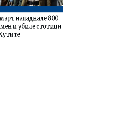
 март нападнале 800
емен и убиле стотици
 Хутите