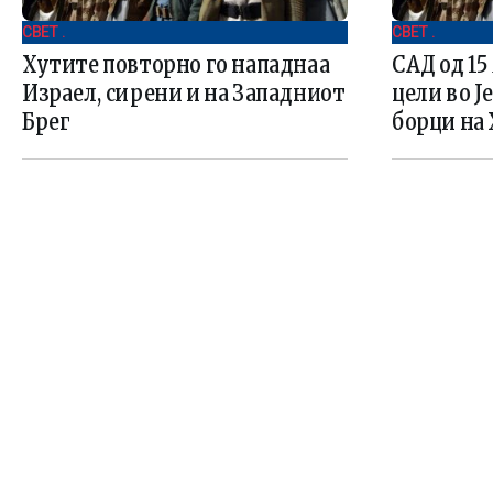
СВЕТ .
СВЕТ .
Хутите повторно го нападнаа
САД од 15
Израел, сирени и на Западниот
цели во Ј
Брег
борци на