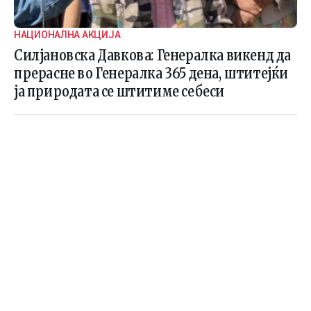
НАЦИОНАЛНА АКЦИЈА
Силјановска Давкова: Генералка викенд да
прерасне во Генералка 365 дена, штитејќи
ја природата се штитиме себеси