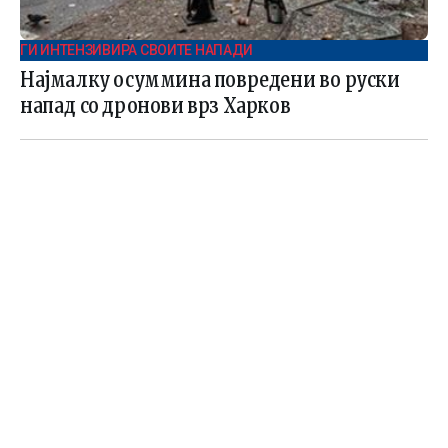
ГИ ИНТЕНЗИВИРА СВОИТЕ НАПАДИ
Најмалку осуммина повредени во руски
напад со дронови врз Харков