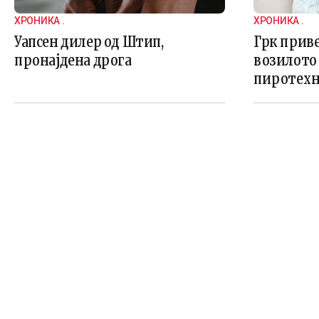
ХРОНИКА .
ХРОНИКА .
Уапсен дилер од Штип,
Грк приве
пронајдена дрога
возилото
пиротех